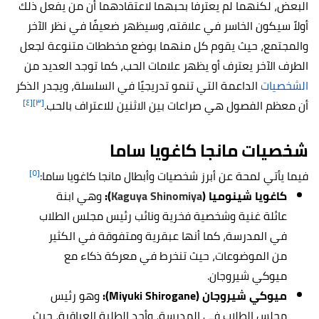
البعض، لكنهما لم يعترفا بحبهما لاعتقادهما أن من يفعل ذلك
أولاً سيكون الخاسر في علاقته، وسيظهر ضعيفًا في نظر الآخر
والمجتمع، حيث يقوم كل منهما بوضع مخططات متنوعة لجعل
الطرف الآخر يعترف أو يظهر علامات الحب، كما توجد العديد من
الشخصيات
الداعمة التي تنمو تدريجيًا في السلسلة، ويجدر الذكر
[٤]
[٣]
أن معظم الفصول هي صراعات بين الاثنين للاعتراف بالحب.
شخصيات مانجا كاغويا ساما
[٥]
فيما يأتي لمحة عن أبرز شخصيات وأبطال مانجا كاغويا ساما:
كاغويا شينوميا (
Kaguya Shinomiya
):
وهي ابنة
عائلة غنية وشخصية فخرية ونائب رئيس مجلس الطلاب
في المدرسة، كما أنها عبقرية ومتفوقة في الكثير
من الموضوعات، حيث تنخرط في معركة ذكاء مع
ميوكي شيروجان.
ميوكي شيروجان (Miyuki Shirogane):
وهو رئيس
مجلس الطلاب في المدرسة، وأحد الطلبة العباقرة، حيث