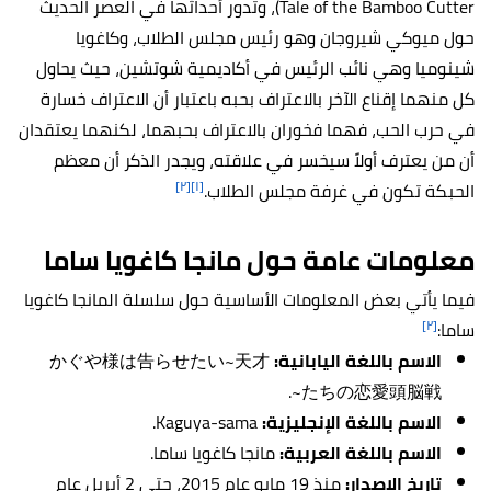
Tale of the Bamboo Cutter)، وتدور أحداثها في العصر الحديث
حول ميوكي شيروجان وهو رئيس مجلس الطلاب، وكاغويا
شينوميا وهي نائب الرئيس في أكاديمية شوتشين، حيث يحاول
كل منهما إقناع الآخر بالاعتراف بحبه باعتبار أن الاعتراف خسارة
في حرب الحب، فهما فخوران بالاعتراف بحبهما، لكنهما يعتقدان
أن من يعترف أولاً سيخسر في علاقته، ويجدر الذكر أن معظم
[٢]
[١]
الحبكة تكون في غرفة مجلس الطلاب.
معلومات عامة حول مانجا كاغويا ساما
فيما يأتي بعض المعلومات الأساسية حول سلسلة المانجا كاغويا
[٢]
ساما:
الاسم باللغة اليابانية:
かぐや様は告らせたい~天才
たちの恋愛頭脳戦~.
الاسم باللغة الإنجليزية:
Kaguya-sama.
الاسم باللغة العربية:
مانجا كاغويا ساما.
تاريخ الإصدار:
منذ 19 مايو عام 2015، حتى 2 أبريل عام