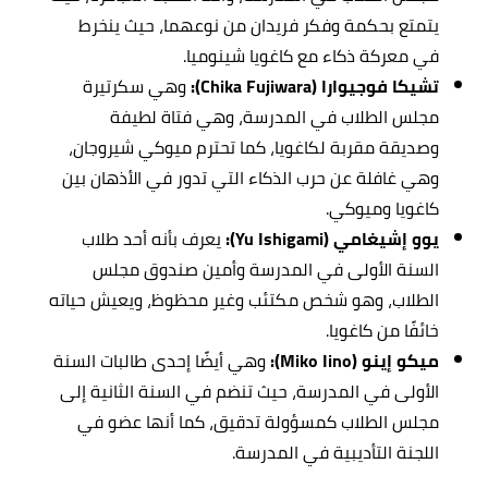
يتمتع بحكمة وفكر فريدان من نوعهما، حيث ينخرط
في معركة ذكاء مع كاغويا شينوميا.
تشيكا فوجيوارا (Chika Fujiwara):
وهي سكرتيرة
مجلس الطلاب في المدرسة، وهي فتاة لطيفة
وصديقة مقربة لكاغويا، كما تحترم ميوكي شيروجان،
وهي غافلة عن حرب الذكاء التي تدور في الأذهان بين
كاغويا وميوكي.
يوو إشيغامي (Yu Ishigami):
يعرف بأنه أحد طلاب
السنة الأولى في المدرسة وأمين صندوق مجلس
الطلاب، وهو شخص مكتئب وغير محظوظ، ويعيش حياته
خائفًا من كاغويا.
ميكو إينو (Miko Iino):
وهي أيضًا إحدى طالبات السنة
الأولى في المدرسة، حيث تنضم في السنة الثانية إلى
مجلس الطلاب كمسؤولة تدقيق، كما أنها عضو في
اللجنة التأديبية في المدرسة.