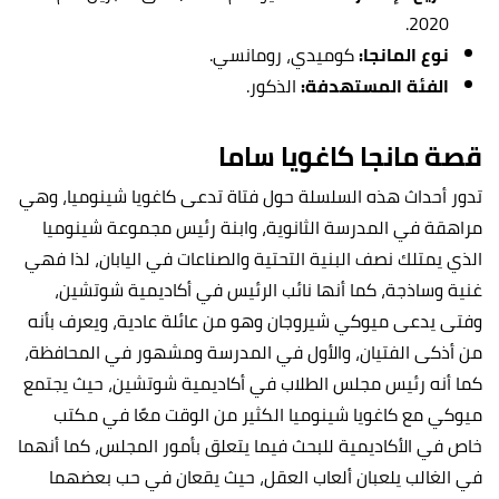
2020.
نوع المانجا:
كوميدي، رومانسي.
الفئة المستهدفة:
الذكور.
قصة مانجا كاغويا ساما
تدور أحداث هذه السلسلة حول فتاة تدعى كاغويا شينوميا، وهي
مراهقة في المدرسة الثانوية، وابنة رئيس مجموعة شينوميا
الذي يمتلك نصف البنية التحتية والصناعات في اليابان، لذا فهي
غنية وساذجة، كما أنها نائب الرئيس في أكاديمية شوتشين،
وفتى يدعى ميوكي شيروجان وهو من عائلة عادية، ويعرف بأنه
من أذكى الفتيان، والأول في المدرسة ومشهور في المحافظة،
كما أنه رئيس مجلس الطلاب في أكاديمية شوتشين، حيث يجتمع
ميوكي مع كاغويا شينوميا الكثير من الوقت معًا في مكتب
خاص في الأكاديمية للبحث فيما يتعلق بأمور المجلس، كما أنهما
في الغالب يلعبان ألعاب العقل، حيث يقعان في حب بعضهما