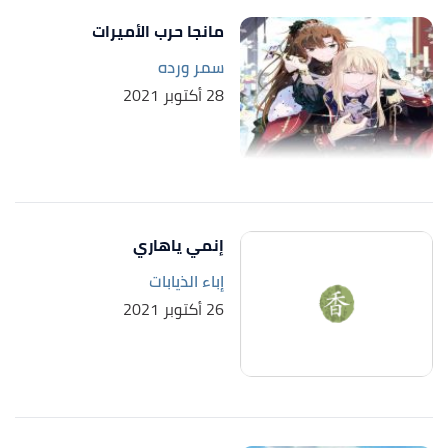
,
"Characters / Kaguya-sama: Love Is War"
↑
مانجا حرب الأميرات
tvtropes
, Retrieved 21/5/2023. Edited.
سمر ورده
28 أكتوبر 2021
إنمي ياهاري
إباء الذيابات
26 أكتوبر 2021