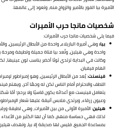
الأميرة بيا الفوز بالأمير والزواج منه، وتعود إلى عالمها.
شخصيات مانجا حرب الأميرات
فيما يلي شخصيات مانجا حرب الأميرات:
بيا:
وهي أميرة البازيلاء
،
واحدة وهي هيلين، وتُعد بيا فتاة جميلة ولطيفة ومرحة
وكانت في البداية ترتدي ثوبًا أخضر يناسب لون عينيها، ل
اتهام فيفيان.
فينسنت
: يُعد من الأبطال الرئيسين، وهو إمبراطور لإمبر
اللطف والاحترام أمام الناس لكن له وجهًا آخر، ويهتم فين
يتعامل فينيست مع أعدائه يكون قاسيًا ولا يرحم؛ أمّا شكله
وعيون زرقاء، ويرتدي ملابس أنيقة عليها شعار الإمبراطور
هيلين
: الأميرة الأولى من بين الأميرات، وهي لطيفة ورقي
لذلك فهي حساسة منهم، كما أن لها الكثير من الأعداء 
بمساعدة الجميع، فليس لها صديقة إلا بيا، وتهدف هيلين