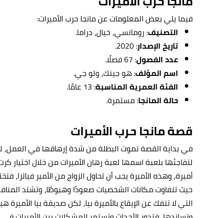
مانجا حرب الأميرات
فيما يلي بعض المعلومات عن مانجا حرب الأميرات:
التصنيف
: رومانسي، خيال، دراما.
تاريخ الإصدار
: 2020.
عدد الفصول
: 67 فصلًا.
اسم المؤلف
: هو جينك، ولو جي.
الفئة العمرية المناسبة
: 13 عامًا.
حالة المانجا
: مستمرة.
قصة مانجا حرب الأميرات
في بداية القصة تموت البطلة من شدة إرهاقها في العمل، لت
لتفاجئها بلعبة اسمها لعبة رهان الأميرات من خلال اختيار ك
أميرة، وهذه الأميرة يجب أن تحاول الزواج من الأمير فياترا، فتخ
حيث تتفاوت مكانات الشخصيات صعودًا وهبوطًا، وتشتد المنافسة 
التي لا تنفك عن الإيقاع بالأميرة بيا، لكن صديقة بيا الأميرة 
وتساندها، فتدور الأحداث وتستمر المشكلات بين الأميرات ف