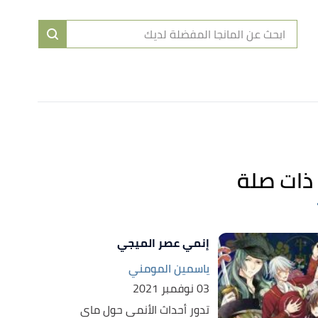
ا
إ
ا
ذات صلة
إنمي عصر الميجي
ياسمين المومني
03 نوفمبر 2021
تدور أحداث الأنمي حول ماي