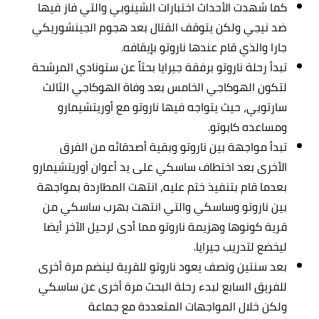
كما شهدت الأحداث اختبارات الشينوبي والتي فاز فيها
ضد نيجي ولكن يتوقف القتال بعد هجوم الجينشوريكي
جارا والذي قام عندها ناروتو بإيقافه.
تبدأ رحلة ناروتو برفقة جيرايا بحثاً عن ستونادي المرشحة
لتكون الهوكاجي الخامس بعد وفاة الهوكاجي الثالث
سارتوبي، حيث يتواجه فيها ناروتو مع أوريتشيمارو
ومساعده كابوتو.
تبدأ مواجهة بين ناروتو وبقية أصدقائه من الفرق
الأخرى بعد اختطاف ساسكي على يد أعوان أوريتشيمارو
بعدما قام بتنفيذ ختم عليه، انتهت المطاردة بمواجهة
بين ناروتو وساسكي والتي انتهت بهرب ساسكي من
قرية كونوها وهزيمة ناروتو مما أدى لرحيل الآخر أيضا
ليخضع لتدريب جيرايا.
بعد سنتين ونصف يعود ناروتو للقرية لينضم مرة أخرى
للفريق السابع لبدء رحلة البحث مرة أخرى عن ساسكي
ولكن خلال المواجهات المتعددة مع جماعة