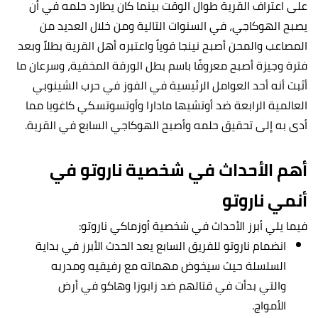
على اعتراف القرية طوال الوقت بينما كان يطارد حلمه في أن
يصبح الهوكاجي، في السنوات التالية ومن خلال العديد من
المصاعب والمحن أصبح نينجا قوياً واعتبره أهل القرية بطلاً وبعد
فترة وجيزة أصبح معروفًا باسم بطل الورقة المخفية، وسرعان ما
أثبت أنه أحد العوامل الرئيسية في الفوز في حرب الشينوبي
العالمية الرابعة ضد أوتشيها مادارا وأوتسوتسكي كاغويا مما
أدى به إلى تحقيق حلمه وأصبح الهوكاجي السابع في القرية.
أهم الأحداث في شخصية ناروتو في
أنمي ناروتو
فيما يلي أبرز الأحداث في شخصية أوزماكي ناروتو:
انضمام ناروتو للفريق السابع يعد الحدث الأبرز في بداية
السلسلة حيث سيخوض مهماته مع رفيقيه ومدربه
والتي بدأت في قتالهم ضد زابوزا وهاكو في أرض
الأمواج.