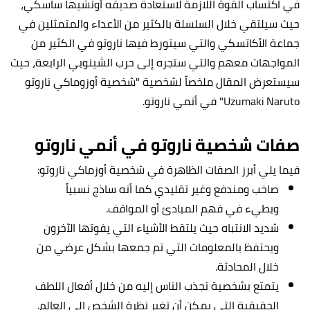
في اكتساب القوة اللازمة لاستعادة صديقه أوتشيها ساسكي،
حيث سيلتقي خلال السلسلة بالكثير من الأعداء والمتمثلين في
جماعة الأكاتسكي والتي سيتورط فيها ناروتو في الكثير من
المواجهات معهم والتي ستجره إلى حرب الشينوبي الرابعة، حيث
سيستعرض المقال ملخصاً لشخصية "شخصية أوزوماكي ناروتو
Uzumaki Naruto" في أنمي ناروتو.
صفات شخصية ناروتو في أنمي ناروتو
فيما يلي أبرز الصفات الظاهرة في شخصية أوزماكي ناروتو:
صاخب ومندفع وغير تقليدي كما أنه ساذج نسبياً
وبطيء في فهم المبادئ أو المواقف.
شديد الانتباه حيث يلتقط الأشياء التي يفوتها الآخرون
ويحتفظ بالمعلومات التي تم جمعها بشكل عرضي من
خلال المحادثة.
يتمتع بشخصية تجذب الناس إليه من خلال أفعال اللطف
الحقيقية التي يمكن أن تغير نظرة الشخص إلى العالم.