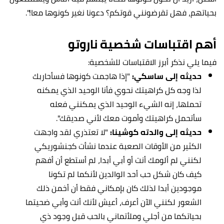
بحياتهم، فهل تقرضونني قوتكم؟ دعونا نغير كونوها معا!".
أهم اقتباسات شخصية ناروتو
فيما يلي نذكر أبرز الاقتباسات للشخصية:
حديثه إلى ساسكي:
"إذا هاجمت كونوها فسأحاربك
لذا وجه كل كراهيتك نحوي فأنا الوحيد الذي يمكنه
تحملها، إنه الشيء الوحيد الذي يمكنني فعله
سأتحمل كراهيتك وأموت معك لأني صديقك".
حديثه إلى والدته كوشينا:
"لا تعتذري لقد واجهت
الكثير من الأوقات الصعبة عندما نشأت كجنشوريكي
لكنني لم ألومك أنت أو أبي أبدا، لم أستطع أن أفهم
كيف كان شكل حب أحد الوالدين لأنكما لم تكونا
موجودين أبدا لذلك كان بإمكاني فقط أن أخمن ذلك
الشعور لكنني الآن أعرف، أعيش لأنك أنت وأبي ضحيتما
بحياتكما من أجلي وملأتماني بالحب قبل وجود ذي