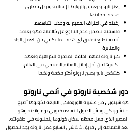
يعتز ناروتو بعمق بالروابط الإنسانية ويبذل قصارى
جهده لحمايتها.
رغبته في اعتراف الجميع به وجذب انتباههم.
فلسفته تتضمن عدم التراجع عن كلاماته فهو يعتقد
أنه يستطيع تحقيق أي هدف بما يكفي من العمل الجاد
والمثابرة.
كبر ناروتو لفهم الحلقة المدمرة للكراهية وتعهد
بكسرها من أجل إحلال السلام الحقيقي في العالم.
كشخص بالغ يصبح ناروتو أكثر حكمة ونضجا.
دور شخصية ناروتو في أنمي ناروتو
هو شينوبي من عشيرة الأوزوماكي التابعة لكونوها أصبح
جينشوريكي وحش الذيول التسعة كيوبي يوم ولادته وهو
المصير الذي جعل معظم سكان كونوها يتجنبونه في طفولته،
بعد انضمامه إلى فريق كاكاشي السابع عمل ناروتو بجد للحصول