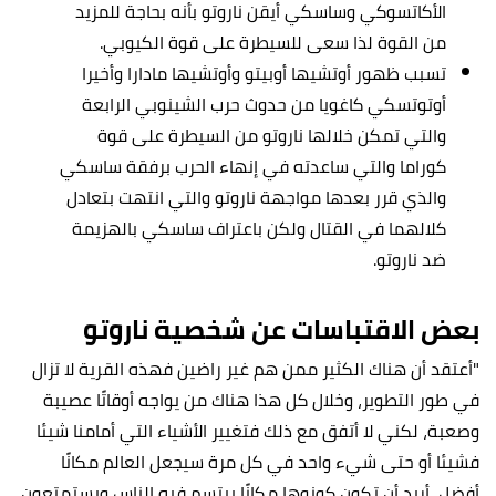
الأكاتسوكي وساسكي أيقن ناروتو بأنه بحاجة للمزيد
من القوة لذا سعى للسيطرة على قوة الكيوبي.
تسبب ظهور أوتشيها أوبيتو وأوتشيها مادارا وأخيرا
أوتوتسكي كاغويا من حدوث حرب الشينوبي الرابعة
والتي تمكن خلالها ناروتو من السيطرة على قوة
كوراما والتي ساعدته في إنهاء الحرب برفقة ساسكي
والذي قرر بعدها مواجهة ناروتو والتي انتهت بتعادل
كلالهما في القتال ولكن باعتراف ساسكي بالهزيمة
ضد ناروتو.
بعض الاقتباسات عن شخصية ناروتو
"أعتقد أن هناك الكثير ممن هم غير راضين فهذه القرية لا تزال
في طور التطوير، وخلال كل هذا هناك من يواجه أوقاتًا عصيبة
وصعبة، لكني لا أتفق مع ذلك فتغيير الأشياء التي أمامنا شيئا
فشيئا أو حتى شيء واحد في كل مرة سيجعل العالم مكانًا
أفضل، أريد أن تكون كونوها مكانًا يبتسم فيه الناس ويستمتعون