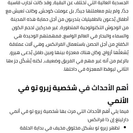
الجسدية العالية التي تختلف عن البقية، وقد كانت تجارب قاسية
جدًا، ولم يتم معاملتها جيدًا، بل عوملت كوحش، وكانت تعيش مع
أطفال يُدعون بالطفيليات يتدربون من أجل حماية هذه المدينة
من الوحوش التكنولوجية المتطورة، غير مدركين لحجم الكون
والسماء والبحار في العالم الواسع، فمهمتهم الوحيدة هي
الكفاح من أجل الحصن باستعمال الفرانكس، وهي آلات عملاقة
يُشغلّها أزواج، وكان هناك معجزة بينها وبين طفل يُدعى هيرو،
بالرغم من أنه غير مهم في الفريق وضعيف، لكنه يُشكّل جزءها
الثاني ليوقظ المعجزة في داخلها.
أهم الأحداث في
شخصية زيرو تو في
الأنمي
فيما يلي أهم الأحداث التي مرت بها شخصية زيرو تو في أنمي
دارلينغ إن ذا فرانكس:
تظهر زيرو تو بشكل مخلوق مخيف في بداية الحلقة