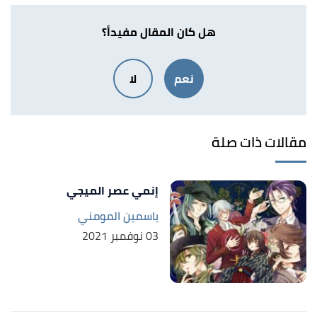
هل كان المقال مفيداً؟
نعم
لا
مقالات ذات صلة
إنمي عصر الميجي
ياسمين المومني
03 نوفمبر 2021