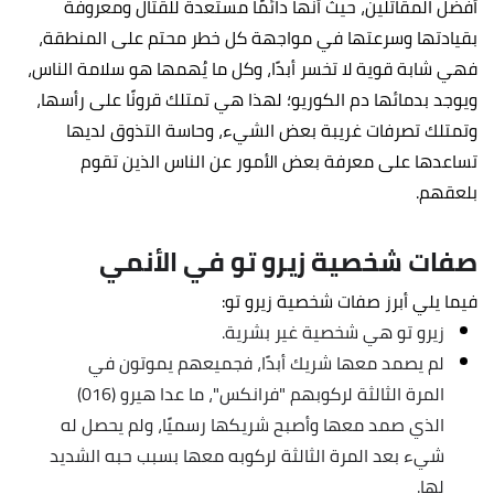
أفضل المقاتلين، حيث أنها دائمًا مستعدة للقتال ومعروفة
بقيادتها وسرعتها في مواجهة كل خطر محتم على المنطقة،
فهي شابة قوية لا تخسر أبدًا، وكل ما يُهمها هو سلامة الناس،
ويوجد بدمائها دم الكوريو؛ لهذا هي تمتلك قرونًا على رأسها،
وتمتلك تصرفات غريبة بعض الشيء، وحاسة التذوق لديها
تساعدها على معرفة بعض الأمور عن الناس الذين تقوم
بلعقهم.
صفات شخصية زيرو تو في الأنمي
فيما يلي أبرز صفات شخصية زيرو تو:
زيرو تو هي شخصية غير بشرية.
لم يصمد معها شريك أبدًا، فجميعهم يموتون في
المرة الثالثة لركوبهم "فرانكس"، ما عدا هيرو (016)
الذي صمد معها وأصبح شريكها رسميًا، ولم يحصل له
شيء بعد المرة الثالثة لركوبه معها بسبب حبه الشديد
لها.